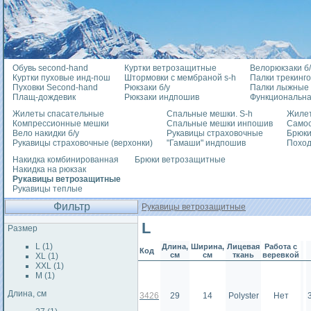
Обувь second-hand
Куртки ветрозащитные
Велорюкзаки б/
Куртки пуховые инд-пош
Штормовки с мембраной s-h
Палки трекинг
Пуховки Second-hand
Рюкзаки б/у
Палки лыжные
Плащ-дождевик
Рюкзаки индпошив
Функциональна
Жилеты спасательные
Спальные мешки. S-h
Жилет
Компрессионные мешки
Спальные мешки инпошив
Само
Вело накидки б/у
Рукавицы страховочные
Брюки
Рукавицы страховочные (верхонки)
"Гамаши" индпошив
Похо
Накидка комбинированная
Брюки ветрозащитные
Накидка на рюкзак
Рукавицы ветрозащитные
Рукавицы теплые
Фильтр
Рукавицы ветрозащитные
L
Размер
L (1)
Длина,
Ширина,
Лицевая
Работа с
Код
см
см
ткань
веревкой
XL (1)
XXL (1)
М (1)
Длина, см
3426
29
14
Polyster
Нет