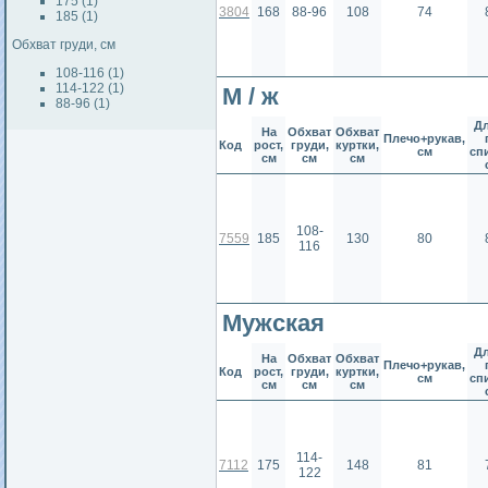
175 (1)
3804
168
88-96
108
74
185 (1)
Обхват груди, см
108-116 (1)
114-122 (1)
М / ж
88-96 (1)
Д
На
Обхват
Обхват
Плечо+рукав,
Код
рост,
груди,
куртки,
см
сп
см
см
см
108-
7559
185
130
80
116
Мужская
Д
На
Обхват
Обхват
Плечо+рукав,
Код
рост,
груди,
куртки,
см
сп
см
см
см
114-
7112
175
148
81
122