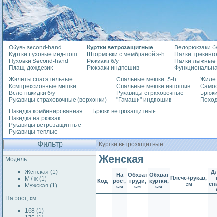
Обувь second-hand
Куртки ветрозащитные
Велорюкзаки б/
Куртки пуховые инд-пош
Штормовки с мембраной s-h
Палки трекинг
Пуховки Second-hand
Рюкзаки б/у
Палки лыжные
Плащ-дождевик
Рюкзаки индпошив
Функциональна
Жилеты спасательные
Спальные мешки. S-h
Жилет
Компрессионные мешки
Спальные мешки инпошив
Само
Вело накидки б/у
Рукавицы страховочные
Брюки
Рукавицы страховочные (верхонки)
"Гамаши" индпошив
Похо
Накидка комбинированная
Брюки ветрозащитные
Накидка на рюкзак
Рукавицы ветрозащитные
Рукавицы теплые
Фильтр
Куртки ветрозащитные
Женская
Модель
Женская (1)
Д
На
Обхват
Обхват
Плечо+рукав,
М / ж (1)
Код
рост,
груди,
куртки,
см
сп
Мужская (1)
см
см
см
На рост, см
168 (1)