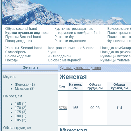
Обувь second-hand
Куртки ветрозащитные
Велорюкзаки б
Куртки пуховые инд-пош
Штормовки с мембраной s-h
Палки трекин
Пуховки Second-hand
Рюкзаки б/у
Палки лыжны
Плащ-дождевик
Рюкзаки индпошив
Функциональ
Жилеты. Second-hand
Костровое приспособление
Накидка комбини
Самосбросы
Чуни
Накидка на рюкза
Брюки ходовые
Антиподлипы
Рукавицы ветроз
Походы
Брюки с мембраной
Рукавицы теплые
Фильтр
Куртки пуховые инд-пош
Женская
Модель
Женская (1)
На рост,
Обхват
Обхват
Код
см
груди, см
куртки, см
Мужская (8)
На рост, см
165 (1)
170 (2)
5756
165
90-98
114
175 (3)
180 (1)
185 (2)
Обхват груди, см
Мужская