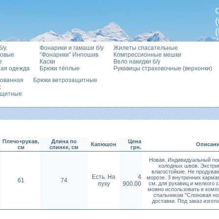
/у.
Фонарики и гамаши б/у
Жилеты спасательные
говые
"Фонарики" Инпошив
Компрессионные мешки
е
Каски
Вело накидки б/у
ная одежда
Брюки тёплые
Рукавицы страховочные (верхонки)
рованная
Брюки ветрозащитные
к
ащитные
Плечо+рукав,
Длина по
Цена
Капюшон
Описан
см
спинке, см
грн.
Новая. Индивидуальный пош
холодных швов. Экстрим
влагостойкие. Не продуваю
Eсть. На
4
морозе. 3 внутренних карман
61
74
пуху
900.00
см. для рукавиц и мелкого 
можно использовать в комп
спальником "Слоновая ног
доставки. Под заказ изгот