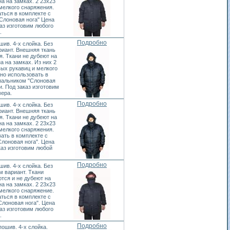
а на замках. 2 23х23
мелкого снаряжения.
ться в комплекте с
Слоновая нога" Цена
каз изготовим любого
.
Подробно
ив. 4-х слойка. Без
иант. Внешняя ткань
я. Ткани не дубеют на
а на замках. Из них 2
ых рукавиц и мелкого
но использовать в
пальником "Слоновая
и. Под заказ изготовим
ера.
Подробно
ив. 4-х слойка. Без
иант. Внешняя ткань
я. Ткани не дубеют на
а на замках. 2 23х23
мелкого снаряжения.
ать в комплекте с
лоновая нога". Цена
каз изготовим любой
Подробно
ив. 4-х слойка. Без
 вариант. Ткани
тся и не дубеют на
а на замках. 2 23х23
мелкого снаряжение.
ться в комплекте с
лоновая нога". Цена
каз изготовим любого
.
Подробно
ошив. 4-х слойка.