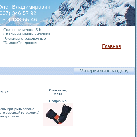
Олег Владимирович
(067) 346 57 92
(050) 183-55-46
Спальные мешки. S-h
Спальные мешки инпошив
Рукавицы страховочные
"Гамаши" индпошив
Главная
Материалы к разделу
Описание,
ание
фото
Подробно
ены прикрыть тёплые
 с веревкой (страховка).
та доставки.