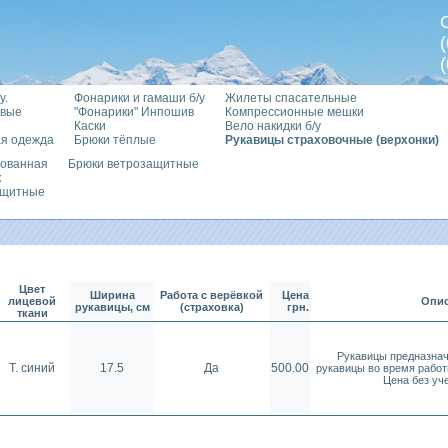
у.
Фонарики и гамаши б/у
Жилеты спасательные
овые
"Фонарики" Инпошив
Компрессионные мешки
Каски
Вело накидки б/у
я одежда
Брюки тёплые
Рукавицы страховочные (верхонки)
рованная
Брюки ветрозащитные
к
ащитные
Цвет
Ширина
Работа с верёвкой
Цена
лицевой
Опис
рукавицы, см
(страховка)
грн.
ткани
Рукавицы предназнач
Т. синий
17.5
Да
500.00
рукавицы во время работы
Цена без уче