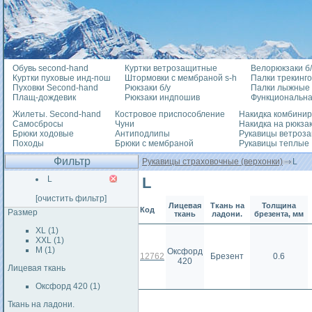
Обувь second-hand
Куртки ветрозащитные
Велорюкзаки б/
Куртки пуховые инд-пош
Штормовки с мембраной s-h
Палки трекинг
Пуховки Second-hand
Рюкзаки б/у
Палки лыжные
Плащ-дождевик
Рюкзаки индпошив
Функциональна
Жилеты. Second-hand
Костровое приспособление
Накидка комбини
Самосбросы
Чуни
Накидка на рюкза
Брюки ходовые
Антиподлипы
Рукавицы ветроз
Походы
Брюки с мембраной
Рукавицы теплые
Фильтр
Рукавицы страховочные (верхонки)
L
L
L
[очистить фильтр]
Лицевая
Ткань на
Толщина
Код
Размер
ткань
ладони.
брезента, мм
XL (1)
XXL (1)
М (1)
Оксфорд
12762
Брезент
0.6
420
Лицевая ткань
Оксфорд 420 (1)
Ткань на ладони.