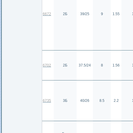
6672
2Б
39/25
9
1.55
6702
2Б
37.5/24
8
1.56
6735
3Б
40/26
8.5
2.2