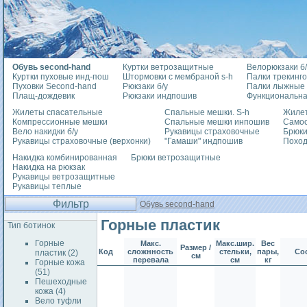
Обувь second-hand
Куртки ветрозащитные
Велорюкзаки б/
Куртки пуховые инд-пош
Штормовки с мембраной s-h
Палки трекинг
Пуховки Second-hand
Рюкзаки б/у
Палки лыжные
Плащ-дождевик
Рюкзаки индпошив
Функциональна
Жилеты спасательные
Спальные мешки. S-h
Жилет
Компрессионные мешки
Спальные мешки инпошив
Само
Вело накидки б/у
Рукавицы страховочные
Брюки
Рукавицы страховочные (верхонки)
"Гамаши" индпошив
Похо
Накидка комбинированная
Брюки ветрозащитные
Накидка на рюкзак
Рукавицы ветрозащитные
Рукавицы теплые
Фильтр
Обувь second-hand
Горные пластик
Тип ботинок
Горные
Макс.
Макс.шир.
Вес
Размер /
Код
сложнность
стельки,
пары,
Со
пластик (2)
см
перевала
см
кг
Горные кожа
(51)
Пешеходные
кожа (4)
Вело туфли