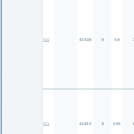
510
43.5/28
9
0.9
551
41/26.5
9
0.65