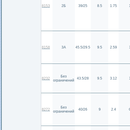
8153
2Б
39/25
8.5
1.75
8158
3А
45.5/29.5
9.5
2.59
Без
8232
43.5/28
9.5
3.12
ограничений
Без
8272
40/26
9
2.4
ограничений