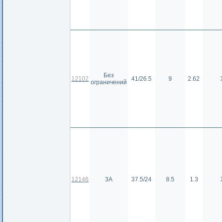
Без
12102
41/26.5
9
2.62
ограничений
12146
3А
37.5/24
8.5
1.3