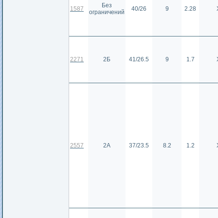
Без
1587
40/26
9
2.28
ограничений
2271
2Б
41/26.5
9
1.7
2557
2А
37/23.5
8.2
1.2