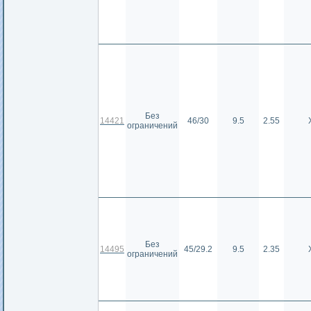
Без
14421
46/30
9.5
2.55
ограничений
Без
14495
45/29.2
9.5
2.35
ограничений