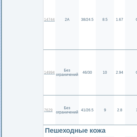
14744
2А
38/24.5
8.5
1.67
Без
14994
46/30
10
2.94
ограничений
Без
7629
41/26.5
9
2.8
ограничений
Пешеходные кожа