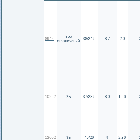
Без
8942
38/24.5
8.7
2.0
ограничений
10252
2Б
37/23.5
8.0
1.56
12002
3Б
40/26
9
2.36