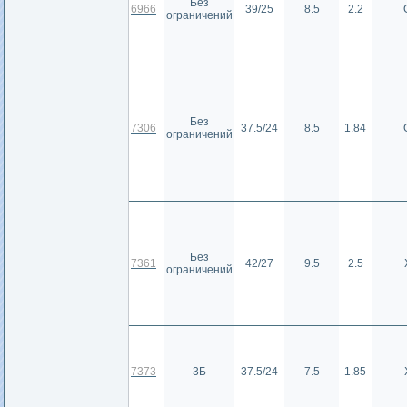
Без
6966
39/25
8.5
2.2
ограничений
Без
7306
37.5/24
8.5
1.84
ограничений
Без
7361
42/27
9.5
2.5
ограничений
7373
3Б
37.5/24
7.5
1.85