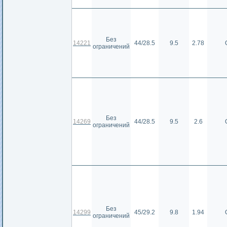
Без
14221
44/28.5
9.5
2.78
ограничений
Без
14269
44/28.5
9.5
2.6
ограничений
Без
14299
45/29.2
9.8
1.94
ограничений