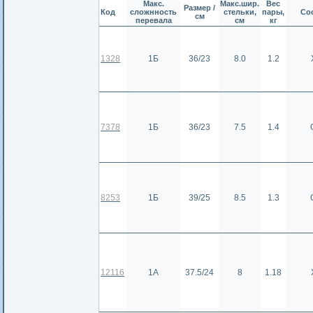
Макс.
Макс.шир.
Вес
Размер /
Код
сложнность
стельки,
пары,
Со
см
перевала
см
кг
1328
1Б
36/23
8.0
1.2
7378
1Б
36/23
7.5
1.4
8253
1Б
39/25
8.5
1.3
12116
1А
37.5/24
8
1.18