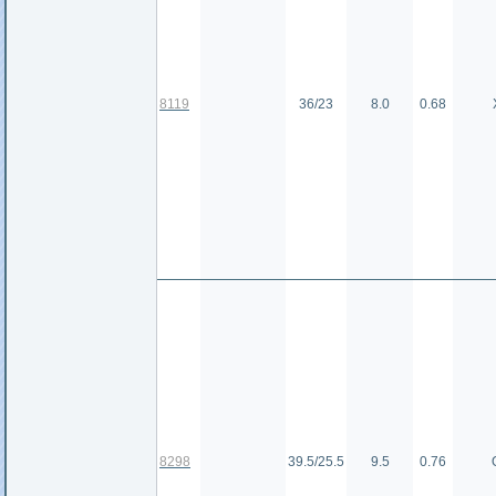
8119
36/23
8.0
0.68
8298
39.5/25.5
9.5
0.76