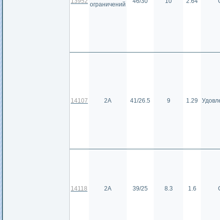
13952
46/30
10
2.64
ограничений
14107
2А
41/26.5
9
1.29
Удовл
14118
2А
39/25
8.3
1.6