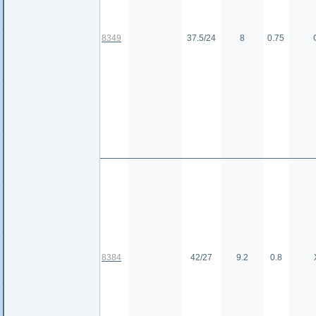
8349
37.5/24
8
0.75
8384
42/27
9.2
0.8