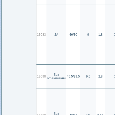
13083
2А
46/30
9
1.8
Без
13098
45.5/29.5
9.5
2.8
ограничений
Без