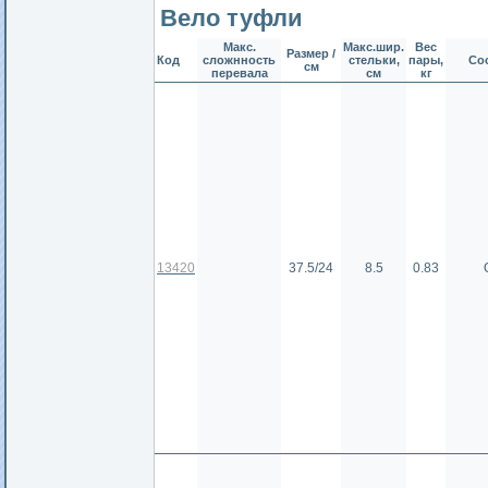
Вело туфли
Макс.
Макс.шир.
Вес
Размер /
Код
сложнность
стельки,
пары,
Со
см
перевала
см
кг
13420
37.5/24
8.5
0.83