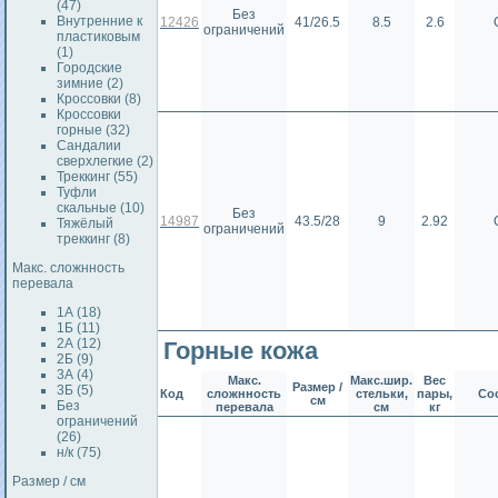
(47)
Без
Внутренние к
12426
41/26.5
8.5
2.6
ограничений
пластиковым
(1)
Городские
зимние (2)
Кроссовки (8)
Кроссовки
горные (32)
Сандалии
сверхлегкие (2)
Треккинг (55)
Туфли
скальные (10)
Без
14987
43.5/28
9
2.92
Тяжёлый
ограничений
треккинг (8)
Макс. сложнность
перевала
1А (18)
1Б (11)
2А (12)
Горные кожа
2Б (9)
3А (4)
Макс.
Макс.шир.
Вес
Размер /
3Б (5)
Код
сложнность
стельки,
пары,
Со
см
Без
перевала
см
кг
ограничений
(26)
н/к (75)
Размер / см