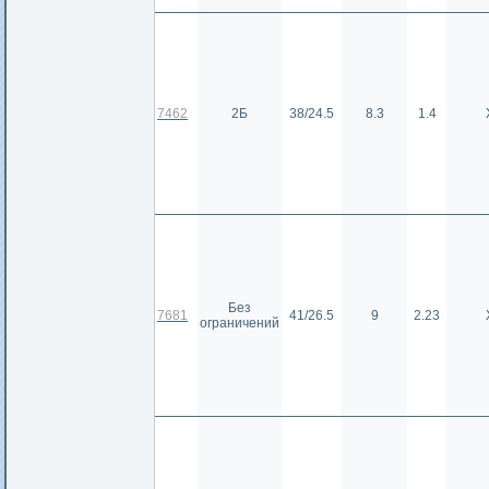
7462
2Б
38/24.5
8.3
1.4
Без
7681
41/26.5
9
2.23
ограничений