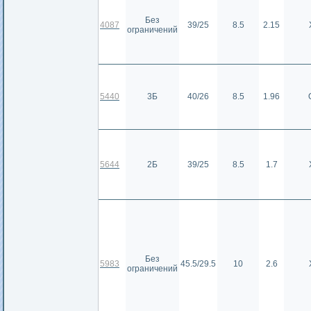
Без
4087
39/25
8.5
2.15
ограничений
5440
3Б
40/26
8.5
1.96
5644
2Б
39/25
8.5
1.7
Без
5983
45.5/29.5
10
2.6
ограничений