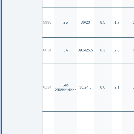
5990
2Б
36/23
8.5
1.7
6034
3А
39.5/25.5
8.3
2.0
Без
6134
38/24.5
8.0
2.1
ограничений