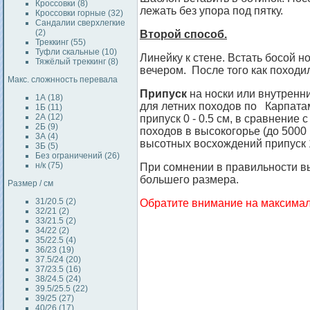
Кроссовки (8)
лежать без упора под пятку.
Кроссовки горные (32)
Сандалии сверхлегкие
(2)
Второй способ.
Треккинг (55)
Туфли скальные (10)
Линейку к стене. Встать босой н
Тяжёлый треккинг (8)
вечером. После того как походил
Макс. сложнность перевала
Припуск
на носки или внутренн
1А (18)
для летних походов по Карпатам
1Б (11)
2А (12)
припуск 0 - 0.5 см, в сравнение
2Б (9)
походов в высокогорье (до 5000 
3А (4)
высотных восхождений припуск 
3Б (5)
Без ограничений (26)
н/к (75)
При сомнении в правильности в
большего размера.
Размер / см
31/20.5 (2)
Обратите внимание на максима
32/21 (2)
33/21.5 (2)
34/22 (2)
35/22.5 (4)
36/23 (19)
37.5/24 (20)
37/23.5 (16)
38/24.5 (24)
39.5/25.5 (22)
39/25 (27)
40/26 (17)