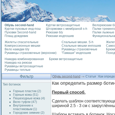
Обувь second-hand
Куртки ветрозащитные
Велорюкзаки б/
Куртки пуховые инд-пош
Штормовки с мембраной s-h
Палки трекинг
Пуховки Second-hand
Рюкзаки б/у
Палки лыжные
Плащ-дождевик
Рюкзаки индпошив
Функциональна
Жилеты спасательные
Спальные мешки. S-h
Жилет
Компрессионные мешки
Спальные мешки инпошив
Само
Вело накидки б/у
Рукавицы страховочные
Брюки
Рукавицы страховочные (верхонки)
"Гамаши" индпошив
Похо
Накидка комбинированная
Брюки ветрозащитные
Накидка на рюкзак
Рукавицы ветрозащитные
Рукавицы теплые
Фильтр
Обувь second-hand
Статья : Как опред
Как определить размер боти
Тип ботинок
Горные пластик (2)
Первый способ.
Горные кожа (51)
Пешеходные кожа (4)
Сделать шаблон соответствующе
Вело туфли (47)
шириной 2.5 - 3 см с закруглённ
Внутренние к
пластиковым (1)
Городские зимние (2)
Шаблон вставить в ботинок. Нос