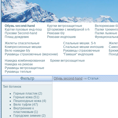
Обувь second-hand
Куртки ветрозащитные
Велорюкзаки б/
Куртки пуховые инд-пош
Штормовки с мембраной s-h
Палки трекинг
Пуховки Second-hand
Рюкзаки б/у
Палки лыжные
Плащ-дождевик
Рюкзаки индпошив
Функциональна
Жилеты спасательные
Спальные мешки. S-h
Жилет
Компрессионные мешки
Спальные мешки инпошив
Само
Вело накидки б/у
Рукавицы страховочные
Брюки
Рукавицы страховочные (верхонки)
"Гамаши" индпошив
Похо
Накидка комбинированная
Брюки ветрозащитные
Накидка на рюкзак
Рукавицы ветрозащитные
Рукавицы теплые
Фильтр
Обувь second-hand
Статья :
Тип ботинок
Горные пластик (2)
Горные кожа (51)
Пешеходные кожа (4)
Вело туфли (47)
Внутренние к
пластиковым (1)
Городские зимние (2)