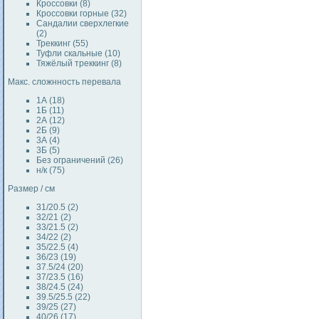
Кроссовки (8)
Кроссовки горные (32)
Сандалии сверхлегкие
(2)
Треккинг (55)
Туфли скальные (10)
Тяжёлый треккинг (8)
Макс. сложнность перевала
1А (18)
1Б (11)
2А (12)
2Б (9)
3А (4)
3Б (5)
Без ограничений (26)
н/к (75)
Размер / см
31/20.5 (2)
32/21 (2)
33/21.5 (2)
34/22 (2)
35/22.5 (4)
36/23 (19)
37.5/24 (20)
37/23.5 (16)
38/24.5 (24)
39.5/25.5 (22)
39/25 (27)
40/26 (17)