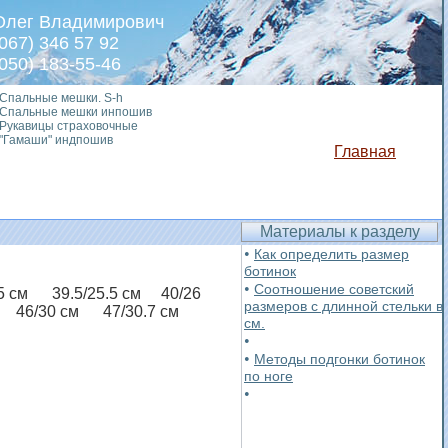
Олег Владимирович
(067) 346 57 92
(050) 183-55-46
Спальные мешки. S-h
Спальные мешки инпошив
Рукавицы страховочные
"Гамаши" индпошив
Главная
Материалы к разделу
•
Как определить размер
ботинок
•
Соотношение советский
5 см 39.5/25.5 см 40/26
размеров с длинной стельки в
 46/30 см 47/30.7 см
см.
•
•
Методы подгонки ботинок
по ноге
•