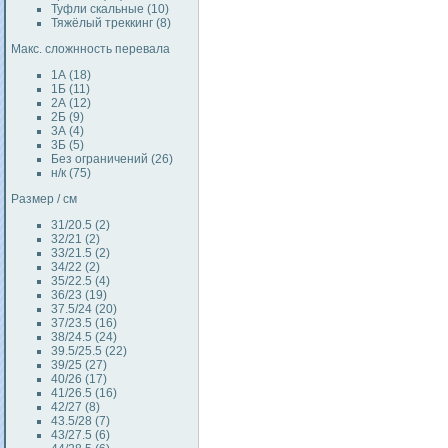
Туфли скальные (10)
Тяжёлый треккинг (8)
Макс. сложнность перевала
1А (18)
1Б (11)
2А (12)
2Б (9)
3А (4)
3Б (5)
Без ограничений (26)
н/к (75)
Размер / см
31/20.5 (2)
32/21 (2)
33/21.5 (2)
34/22 (2)
35/22.5 (4)
36/23 (19)
37.5/24 (20)
37/23.5 (16)
38/24.5 (24)
39.5/25.5 (22)
39/25 (27)
40/26 (17)
41/26.5 (16)
42/27 (8)
43.5/28 (7)
43/27.5 (6)