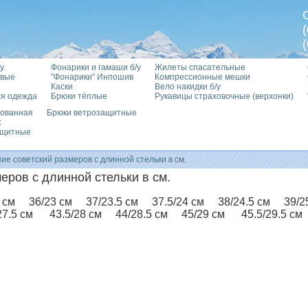
у.
Фонарики и гамаши б/у
Жилеты спасательные
овые
"Фонарики" Инпошив
Компрессионные мешки
Каски
Вело накидки б/у
я одежда
Брюки тёплые
Рукавицы страховочные (верхонки)
рованная
Брюки ветрозащитные
к
ащитные
е советский размеров с длинной стельки в см.
еров с длинной стельки в см.
5 см 36/23 см 37/23.5 см 37.5/24 см 38/24.5 см 39/2
7.5 см 43.5/28 см 44/28.5 см 45/29 см 45.5/29.5 см