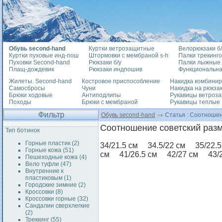
Обувь second-hand
Куртки ветрозащитные
Велорюкзаки б/
Куртки пуховые инд-пош
Штормовки с мембраной s-h
Палки трекинг
Пуховки Second-hand
Рюкзаки б/у
Палки лыжные
Плащ-дождевик
Рюкзаки индпошив
Функциональна
Жилеты. Second-hand
Костровое приспособление
Накидка комбини
Самосбросы
Чуни
Накидка на рюкза
Брюки ходовые
Антиподлипы
Рукавицы ветроз
Походы
Брюки с мембраной
Рукавицы теплые
Фильтр
Обувь second-hand
Статья : Соотношени
Соотношение советский разм
Тип ботинок
Горные пластик (2)
34/21.5 см 34.5/22 см 35/22.
Горные кожа (51)
см 41/26.5 см 42/27 см 43/2
Пешеходные кожа (4)
Вело туфли (47)
Внутренние к
пластиковым (1)
Городские зимние (2)
Кроссовки (8)
Кроссовки горные (32)
Сандалии сверхлегкие
(2)
Треккинг (55)